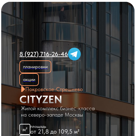
8 (927) 716-26-46
планировки
акции
Покровское-Стрешнево
CITYZEN
Жилой комплекс бизнес-класса
на северо-западе Москвы
площадь
м²
от 21,8 до 109,5 м²