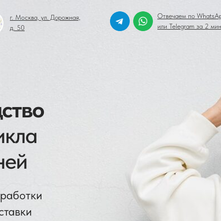
Отвечаем по WhatsA
г. Москва, ул. Дорожная,
или Telegram за 2 ми
д. 50
ство
икла
ней
зработки
ставки