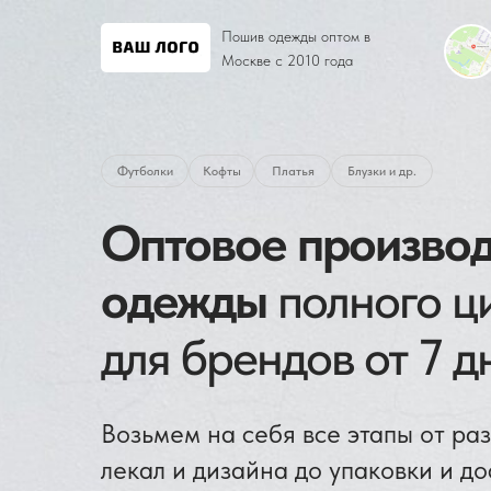
Пошив одежды оптом в
Москве с 2010 года
Футболки
Кофты
Платья
Блузки и др.
Оптовое производ
одежды
полного ц
для брендов от 7 д
Возьмем на себя все этапы от ра
лекал и дизайна до упаковки и до