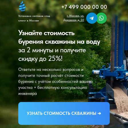
+7 499 000 00 00
г. Москва, ул.
Установка септиков «под
Дорожная, д. 50
ключ» в Москве
Узнайте стоимость
бурения скважины на воду
за 2 минуты и получите
скидку до 25%!
Ответьте на несколько вопросов и
получите точный расчёт стоимости
бурения с учётом особенностей вашего
участка + бесплатную консультацию
инженера
УЗНАТЬ СТОИМОСТЬ СКВАЖИНЫ ➔