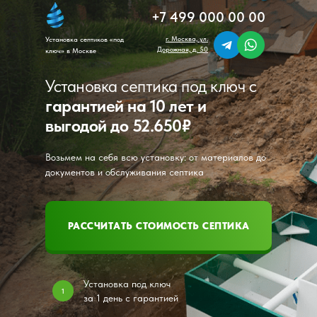
+7 499 000 00 00
г. Москва, ул.
Установка септиков «под
Дорожная, д. 50
ключ» в Москве
Установка септика под ключ с
гарантией на 10 лет и
выгодой до 52.650₽
Возьмем на себя всю установку: от материалов до
документов и обслуживания септика
РАССЧИТАТЬ СТОИМОСТЬ СЕПТИКА
Установка под ключ
1
за 1 день с гарантией