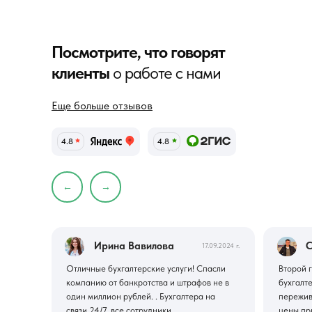
Посмотрите, что говорят
клиенты
о работе с нами
Еще больше отзывов
4.8
4.8
←
→
Ирина Вавилова
С
17.09.2024 г.
Отличные бухгалтерские услуги! Спасли
Второй г
компанию от банкротства и штрафов не в
бухгалт
один миллион рублей. . Бухгалтера на
пережив
связи 24/7, все сотрудники
цены пр