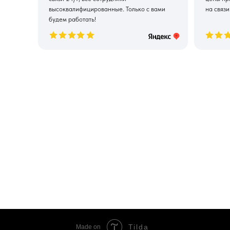
высоквалифицированные. Только с вами
на связи
будем работать!
Tilda
Made on