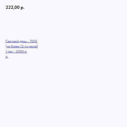
222,00
р.
В КОРЗИНУ
Световой день - 7000
(не более 12-ти часов)
1 час - 2000 р.
р.