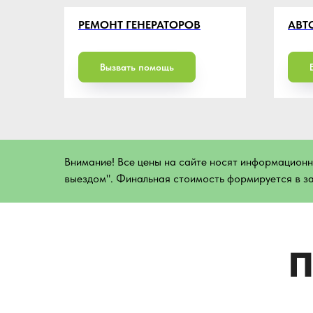
Поч
РЕМОНТ ГЕНЕРАТОРОВ
АВТ
Вызвать помощь
Грамотная логистика
Мы не тратим топливо на переезды с
Внимание! Все цены на сайте носят информационны
одной точки Питера в другую. Каждая
выездом". Финальная стоимость формируется в з
машина покрывает свою зону