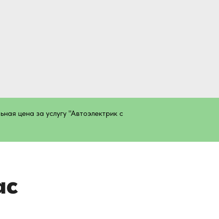
 специалисты
работают дипломированные
ная цена за услугу "Автоэлектрик с
ты, которые выполняют работу
а быстрей дилетантов