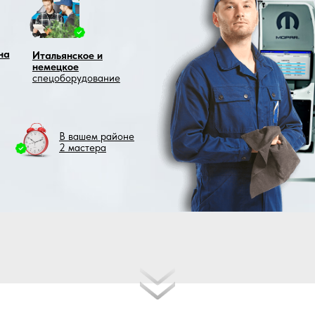
тальянское и
немецкое
пецоборудование
В вашем районе
2 мастера
нт грузовиков, тягочей, полуприцепов