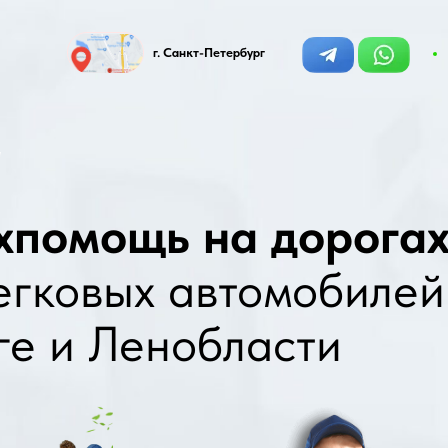
Среднее время
г. Санкт-Петербург
ответа:
13 секун
омощь на дорогах
ковых автомобилей в
и Ленобласти