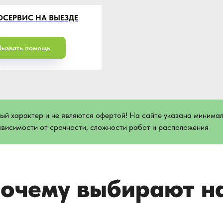
ему выбирают нас
ОСЕРВИС НА ВЫЕЗДЕ
Вызвать помощь
Запчасти без переплат
Опытные
Работаем с поставщиками напрямую,
В штате 
й характер и не являются офертой! На сайте указана минималь
поэтому предлагаем детали и расходники
специалис
ависимости от срочности, сложности работ и расположения
по себестоимости
в 2-3 раз