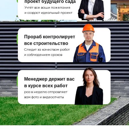
проект будущего сада
Учтёт все ваши пожелания
и создаст идеальный проект
Прораб контролирует
все строительство
Следит за качеством работ
и соблюдением сроков
Менеджер держит вас
в курсе всех работ
раз в неделю отправляет
вам фото и видеоотчеты