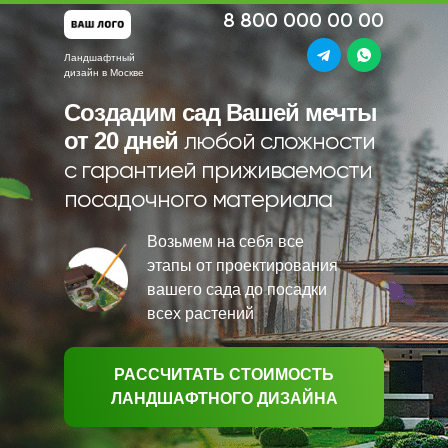
8 800 000 00 00
Ландшафтный
дизайн в Москве
Создадим сад Вашей мечты
от 20 дней
любой сложности
с гарантией приживаемости
посадочного материала
Возьмем на себя все
этапы от проектирования
вашего сада до посадки
всех растений
РАССЧИТАТЬ СТОИМОСТЬ
ЛАНДШАФТНОГО ДИЗАЙНА