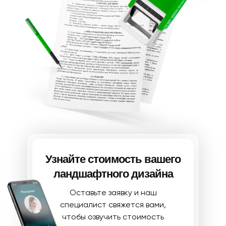
Посмотреть на карте
Обратный звонок
Меню
Главная
Виды услуг
Примеры работ
Алгоритм работы
Гарантии
Частые вопросы
Узнайте стоимость вашего
ландшафтного дизайна
© 2026 г.
Оставьте заявку и наш
Политика конфиденциальности
специалист свяжется вами,
Разработка сайта
чтобы озвучить стоимость