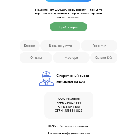
Помогите нам улучшить нашу работу — пройдите
короткое исследование, которое повысит уровень
нашего проекта:
Пройти опрос
Главная
Цены на услуги
Гарантия
Отзывы
Мастера
Скидка 15%
Оперативный выезд
электрика на дом
ООО Компания
ИНН: 054824566
КПП: 55547855
ОГРН: 5598548823
©2025 Все права защищены.
Политика конфиденциальности