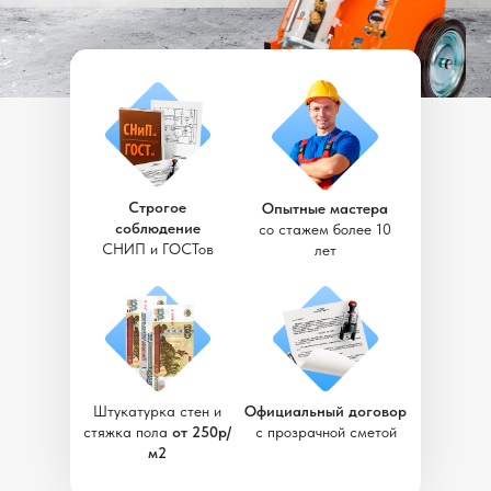
Строгое
Опытные мастера
соблюдение
со стажем более 10
СНИП и ГОСТов
лет
Штукатурка стен и
Официальный договор
стяжка пола
от 250р/
с прозрачной сметой
м2