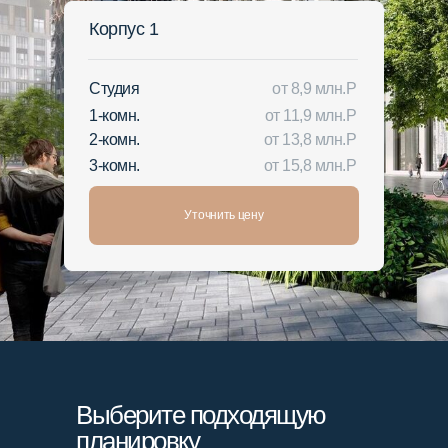
Корпус 1
Студия
от 8,9 млн.Р
1-комн.
от 11,9 млн.Р
2-комн.
от 13,8 млн.Р
3-комн.
от 15,8 млн.Р
Уточнить цену
Выберите подходящую
планировку