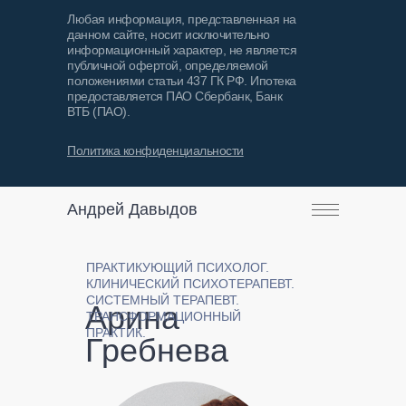
Любая информация, представленная на
данном сайте, носит исключительно
информационный характер, не является
публичной офертой, определяемой
положениями статьи 437 ГК РФ. Ипотека
предоставляется ПАО Сбербанк, Банк
Связаться
ВТБ (ПАО).
обо мне
консульта
Политика конфиденциальности
Андрей Давыдов
ПРАКТИКУЮЩИЙ ПСИХОЛОГ.
КЛИНИЧЕСКИЙ ПСИХОТЕРАПЕВТ.
СИСТЕМНЫЙ ТЕРАПЕВТ.
Арина
ТРАНСФОРМАЦИОННЫЙ
ПРАКТИК.
Гребнева