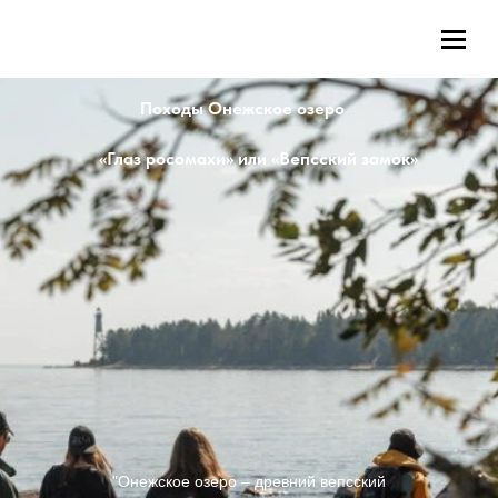
Походы Онежское озеро
«Глаз росомахи» или «Вепсский замок»
"Онежское озеро – древний вепсский