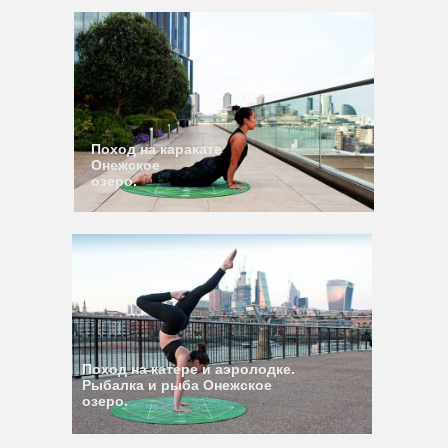
Поход на каракате
Онежское
озеро.
Поход на катере и аэролодке.
Рыбалка и рыба Онежское
озеро.