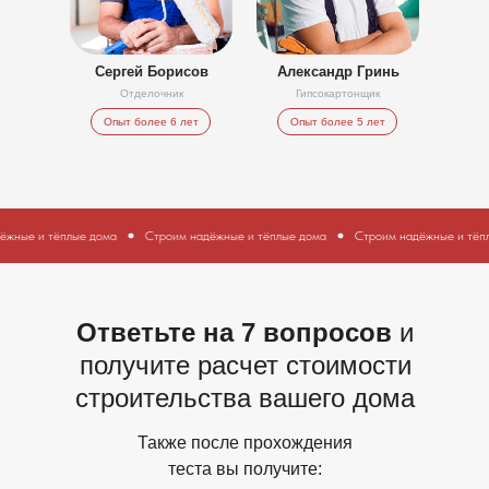
Сергей Борисов
Александр Гринь
Отделочник
Гипсокартонщик
Опыт более 6 лет
Опыт более 5 лет
ома
Строим надёжные и тёплые дома
Строим надёжные и тёплые дома
Стро
Ответьте на 7 вопросов
и
получите расчет стоимости
строительства вашего дома
Также после прохождения
теста вы получите: