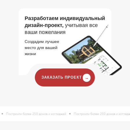
Разработаем индивидуальный
дизайн-проект,
учитывая все
ваши пожелания
Создадим лучшее
место для вашей
жизни
ЗАКАЗАТЬ ПРОЕКТ
→
ее 250 домов и коттеджей
Построили более 250 домов и коттеджей
Построили