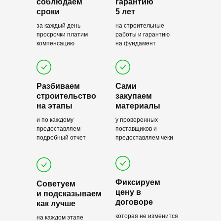
соблюдаем
гарантию
сроки
5 лет
за каждый день
на строительные
просрочки платим
работы и гарантию
компенсацию
на фундамент
Разбиваем
Сами
строительство
закупаем
на этапы
материалы
и по каждому
у проверенных
предоставляем
поставщиков и
подробный отчет
предоставляем чеки
Фиксируем
Советуем
цену в
и подсказываем
договоре
как лучше
которая не изменится
на каждом этапе