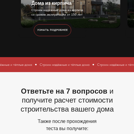
Дома из кирпича
Строим надежные дома из кирпича
со сроком эксплуатации от 150 лет
УЗНАТЬ ПОДРОБНЕЕ
ома
Строим надёжные и тёплые дома
Строим надёжные и тёплые дома
Стро
Ответьте на 7 вопросов
и
получите расчет стоимости
строительства вашего дома
Также после прохождения
теста вы получите: