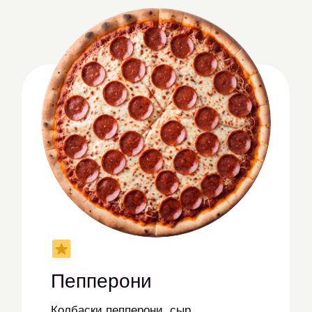
моцарелла, томатный соус
от 479 ₽
Выбрать
Пепперони
Колбаски пепперони, сыр
моцарелла, томатный соус