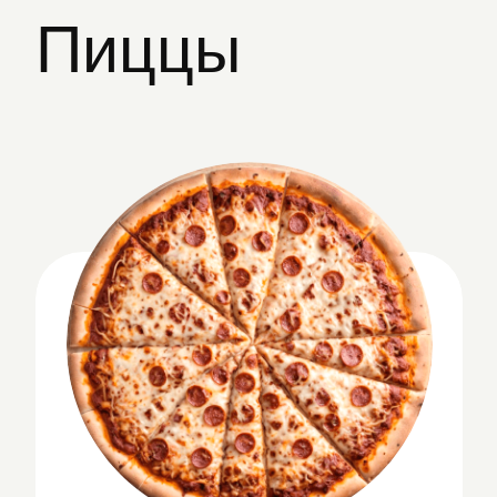
Сырная
Сливочный соус, увеличенная порция
сыра моцарелла и орегано
от 329 ₽
Выбрать
Грибная