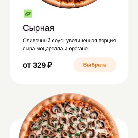
Грибной соус, двойная порция
шампиньонов, сыр моцарелла, базилик
от 365 ₽
Выбрать
Пепперони
Колбаски пепперони, сыр