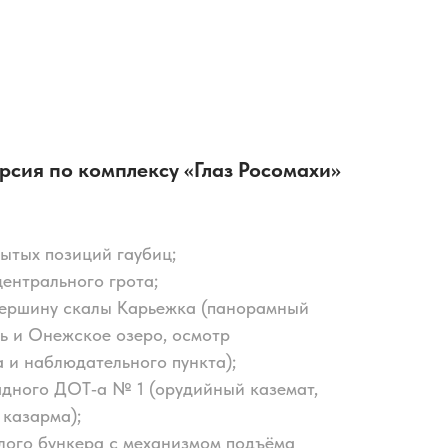
рсия по комплексу «Глаз Росомахи»
ытых позиций гаубиц;
ентрального грота;
вершину скалы Карьежка (панорамный
ь и Онежское озеро, осмотр
 и наблюдательного пункта);
дного ДОТ‑а № 1 (орудийный каземат,
 казарма);
лого бункера с механизмом подъёма