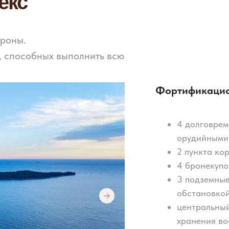
екс
ороны.
, способных выполнить всю
Фортификацио
4 долговрем
орудийными к
2 пункта ко
4 бронекупо
3 подземные
обстановкой
центральный
хранения во