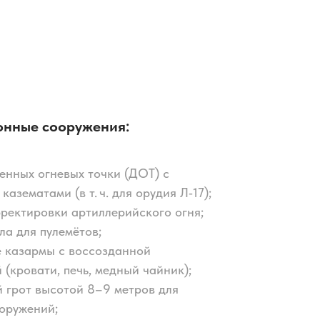
нные сооружения:
енных огневых точки (ДОТ) с
азематами (в т. ч. для орудия Л‑17);
рректировки артиллерийского огня;
ла для пулемётов;
 казармы с воссозданной
 (кровати, печь, медный чайник);
 грот высотой 8–9 метров для
оружений;