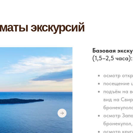
маты экскурсий
Базовая экску
(1,5–2,5 часа):
осмотр откр
посещение ц
подъём на 
вид на Свир
бронекупола
осмотр Запа
бронекупол,
осмотр круг